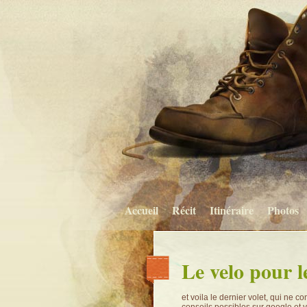
Accueil
Récit
Itinéraire
Photos
Le velo pour l
et voila le dernier volet, qui ne 