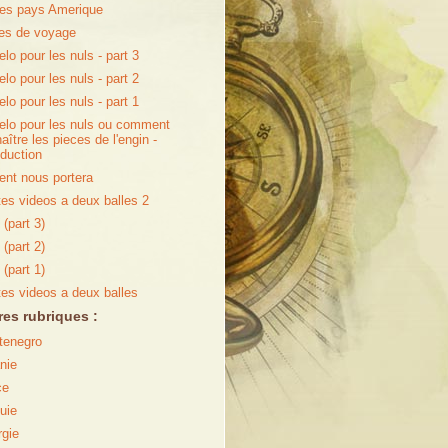
es pays Amerique
es de voyage
elo pour les nuls - part 3
elo pour les nuls - part 2
elo pour les nuls - part 1
elo pour les nuls ou comment
aître les pieces de l'engin -
oduction
ent nous portera
tes videos a deux balles 2
(part 3)
(part 2)
(part 1)
tes videos a deux balles
res rubriques :
tenegro
nie
ce
uie
gie