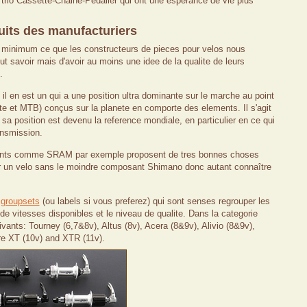
trio Cassette-Chaine-Pedalier qui ont une esperance de vie plus
uits des manufacturiers
un minimum ce que les constructeurs de pieces pour velos nous
t savoir mais d'avoir au moins une idee de la qualite de leurs
.
il en est un qui a une position ultra dominante sur le marche au point
ute et MTB) conçus sur la planete en comporte des elements. Il s'agit
sa position est devenu la reference mondiale, en particulier en ce qui
ansmission.
nts comme SRAM par exemple proposent de tres bonnes choses
ver un velo sans le moindre composant Shimano donc autant connaître
r
groupsets
(ou labels si vous preferez)
qui sont senses regrouper les
 de vitesses disponibles et le niveau de qualite
.
Dans la categorie
ivants:
Tourney
(6,7&8v)
, Altus
(8v)
, Acera
(8&9v)
, Alivio
(8&9v)
,
re XT
(
10
v)
and XTR
(
11
v).