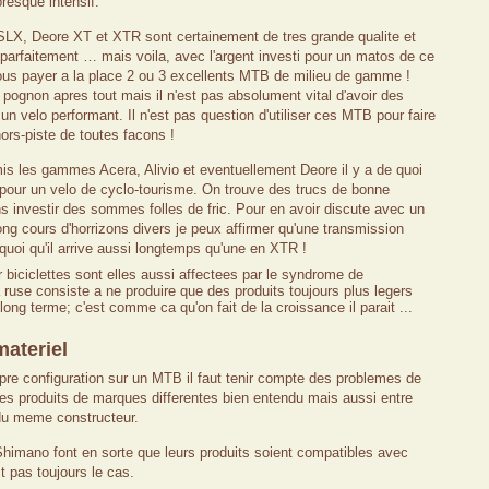
resque intensif.
LX, Deore XT et XTR sont certainement de tres grande qualite et
parfaitement … mais voila, avec l'argent investi pour un matos de ce
us payer a la place 2 ou 3 excellents MTB de milieu de gamme !
 pognon apres tout mais il n'est pas absolument vital d'avoir des
 un velo performant. Il n'est pas question d'utiliser ces MTB pour faire
rs-piste de toutes facons !
is les gammes Acera, Alivio et eventuellement Deore il y a de quoi
 pour un velo de cyclo-tourisme. On trouve des trucs de bonne
ns investir des sommes folles de fric. Pour en avoir discute avec un
ng cours d'horrizons divers je peux affirmer qu'une transmission
quoi qu'il arrive aussi longtemps qu'une en XTR !
ur biciclettes sont elles aussi affectees par le syndrome de
use consiste a ne produire que des produits toujours plus legers
long terme; c'est comme ca qu'on fait de la croissance il parait ...
materiel
pre configuration sur un MTB il faut tenir compte des problemes de
es produits de marques differentes bien entendu mais aussi entre
u meme constructeur.
Shimano font en sorte que leurs produits soient compatibles avec
t pas toujours le cas.