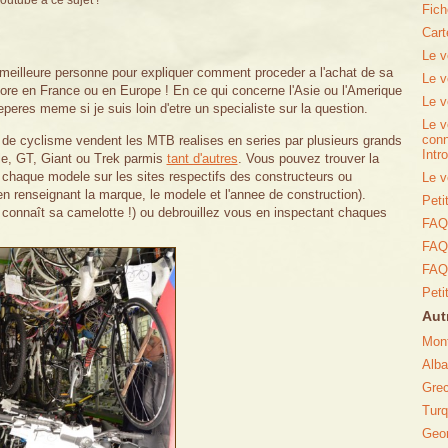
outube a ce sujet !
Fich
Cart
Le v
 meilleure personne pour expliquer comment proceder a l'achat de sa
Le v
ore en France ou en Europe ! En ce qui concerne l'Asie ou l'Amerique
Le v
eperes meme si je suis loin d'etre un specialiste sur la question.
Le v
conn
es de cyclisme vendent les MTB realises en series par plusieurs grands
Intr
e, GT, Giant ou Trek parmis
tant d'autres
. Vous pouvez trouver la
 chaque modele sur les sites respectifs des constructeurs ou
Le v
n renseignant la marque, le modele et l'annee de construction).
Peti
il connaît sa camelotte !) ou debrouillez vous en inspectant chaques
FAQ 
FAQ 
FAQ 
Peti
Aut
Mon
Alba
Gre
Turq
Geor