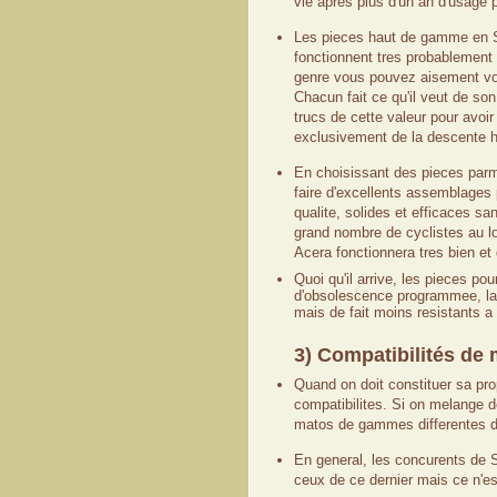
vie apres plus d'un an d'usage p
Les pieces haut de gamme en S
fonctionnent tres probablement 
genre vous pouvez aisement vo
Chacun fait ce qu'il veut de son
trucs de cette valeur pour avoir
exclusivement de la descente ho
En choisissant des pieces parm
faire d'excellents assemblages
qualite, solides et efficaces sa
grand nombre de cyclistes au lo
Acera fonctionnera tres bien et 
Quoi qu'il arrive, les pieces po
d'obsolescence programmee, la r
mais de fait moins resistants a 
3) Compatibilités de 
Quand on doit constituer sa pro
compatibilites. Si on melange d
matos de gammes differentes d
En general, les concurents de 
ceux de ce dernier mais ce n'es