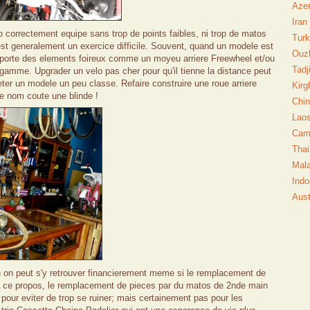
Azer
Iran
lo correctement equipe sans trop de points faibles, ni trop de matos
Turk
est generalement un exercice difficile. Souvent, quand un modele est
Ouz
omporte des elements foireux comme un moyeu arriere Freewheel et/ou
Tadj
gamme. Upgrader un velo pas cher pour qu'il tienne la distance peut
ter un modele un peu classe. Refaire construire une roue arriere
Kirg
e nom coute une blinde !
Chin
Lao
Cam
Thai
Mala
Indo
Aust
 on peut s'y retrouver financierement meme si le remplacement de
 A ce propos, le remplacement de pieces par du matos de 2nde main
pour eviter de trop se ruiner; mais certainement pas pour les