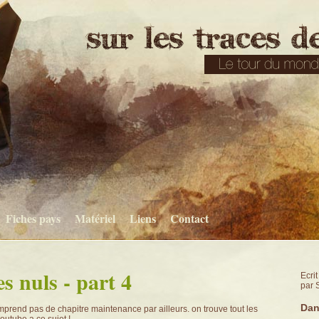
Fiches pays
Matériel
Liens
Contact
es nuls - part 4
Ecri
par 
Dan
comprend pas de chapitre maintenance par ailleurs. on trouve tout les