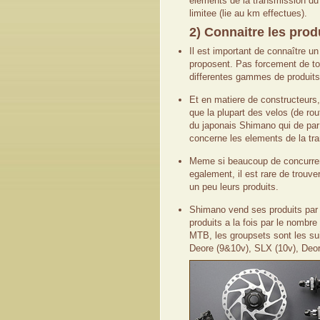
elements de la transmission du 
limitee (lie au km effectues).
2) Connaitre les prod
Il est important de connaître 
proposent. Pas forcement de tou
differentes gammes de produits
Et en matiere de constructeurs, 
que la plupart des velos (de ro
du japonais Shimano qui de par 
concerne les elements de la tr
Meme si beaucoup de concurre
egalement, il est rare de trou
un peu leurs produits.
Shimano
vend ses produits pa
produits a la fois par le nombre
MTB,
les groupsets
sont les su
Deore
(9&10v)
, SLX
(
10
v)
, Deo