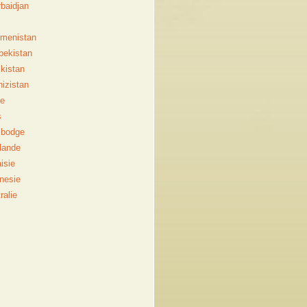
baidjan
menistan
bekistan
ikistan
hizistan
e
s
bodge
lande
isie
nesie
ralie