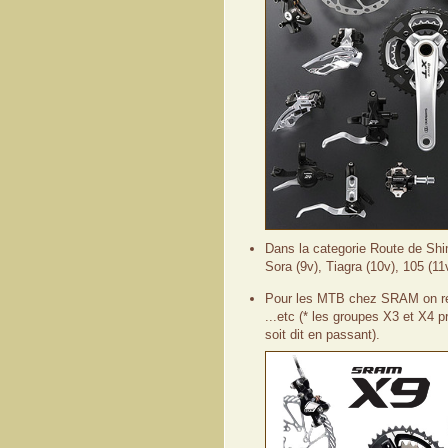
Dans la categorie Route de Sh
Sora
(9v)
, Tiagra
(10v)
, 105
(11
Pour les
MTB
chez
SRAM
on r
...etc (*
les groupes
X3
et
X4
p
soit dit en passant
).