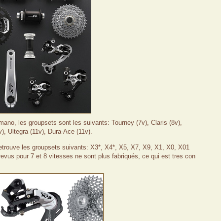
imano,
les groupsets
sont les suivants:
Tourney
(7v)
, Claris
(8v)
,
v)
, Ultegra
(
11
v)
, Dura-Ace
(
11
v)
.
etrouve les groupsets suivants
: X3*, X4*, X5, X7, X9, X1, X0, X01
revus pour 7 et 8 vitesses ne sont plus fabriqués, ce qui est tres con