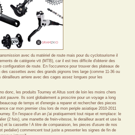
ansmission avec du matériel de route mais pour du cyclotourisme il
ments de catégorie vtt (MTB), car il est tres difficile d'obtenir des
 configuration de route. En l'occurence
pour trouver des plateaux de
 ou des cassettes avec des grands pignons tres large (comme 11-36 ou
 dérailleurs arriere avec des cages assez longues pour les
onc, les produits Tourney et Altus sont de loin les moins chers
utot pauvre. Ils sont globalement a proscrire pour un voyage a long
beaucoup de temps et d'energie a reparer et rechercher des pieces
ience car mon premier clou lors de mon periple asiatique 2010-2011
urney. En l'espace d'un an j'ai pratiquement tout nique et remplace: le
er (2 fois), une manette de frein-vitesse, le derailleur avant et use la
ois) et la cassette ! A titre de comparaison, les pieces d'usure de nos
et pedalier) commencent tout juste a presenter les signes de fin de