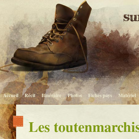
Accueil
Récit
Itinéraire
Photos
Fiches pays
Matériel
Les toutenmarchist