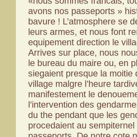
«nous sommes francais, tou
avons nos passeports » histo
bavure ! L’atmosphere se de
leurs armes, et nous font r
equipement direction le vill
Arrives sur place, nous no
le bureau du maire ou, en pl
siegaient presque la moiti
village malgre l’heure tardiv
manifestement le denouem
l’intervention des gendarme
du the pendant que les ge
procedaient au sempiternel 
passeports. De notre cote 